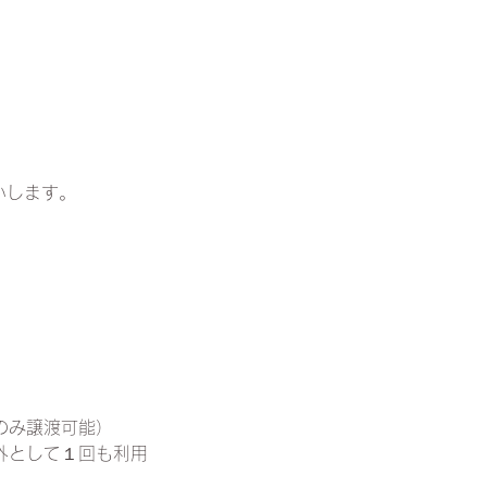
いします。
のみ譲渡可能）
外として１回も利用