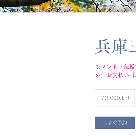
兵庫
※マントラ伝授
め、お支払い「
2,000
円
￥2,000より
よ
り
今すぐ予約