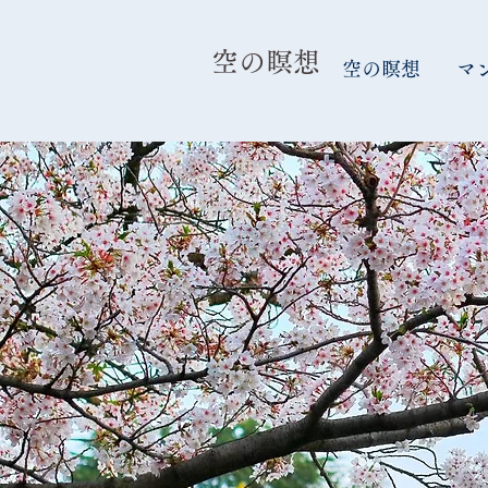
​空の瞑想
空の瞑想
マ