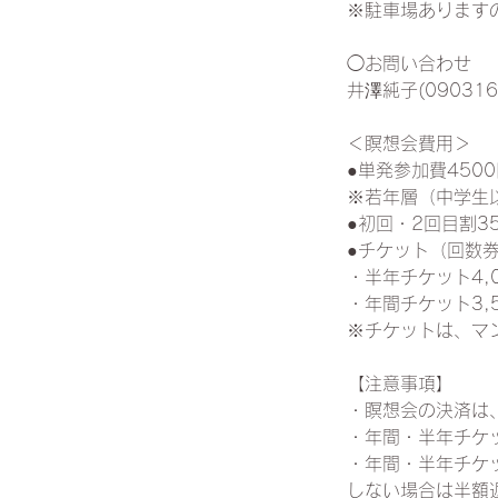
※駐車場あります
◯お問い合わせ
井澤純子(090316
＜瞑想会費用＞
●単発参加費450
※若年層（中学生以
●初回・2回目割3
●チケット（回数
・半年チケット4,0
・年間チケット3,5
※チケットは、マ
【注意事項】
・瞑想会の決済は
・年間・半年チケ
・年間・半年チケ
しない場合は半額