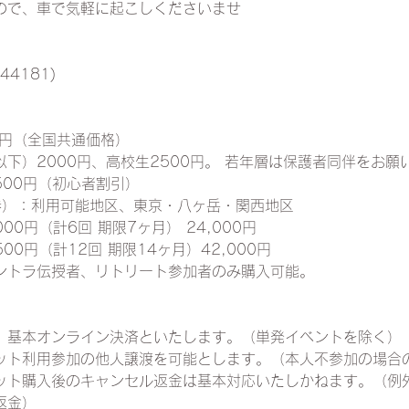
ので、車で気軽に起こしくださいませ
44181)
0円（全国共通価格）
下）2000円、高校生2500円。 若年層は保護者同伴をお願
500円（初心者割引）
券）：利用可能地区、東京・八ヶ岳・関西地区
00円（計6回 期限7ヶ月） 24,000円
00円（計12回 期限14ヶ月）42,000円
ントラ伝授者、リトリート参加者のみ購入可能。
、基本オンライン決済といたします。（単発イベントを除く）
ット利用参加の他人譲渡を可能とします。（本人不参加の場合
ット購入後のキャンセル返金は基本対応いたしかねます。（例
返金）