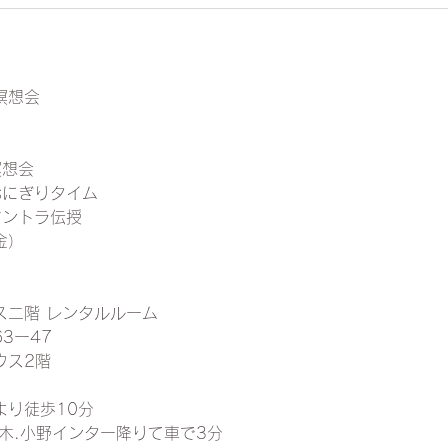
瞑想会
瞑想会
 おにぎりタイム
 マントラ伝授
金）
ス二階 レンタルルーム
3ー47
ウス2階
より徒歩10分
木.小野インター降りて車で3分