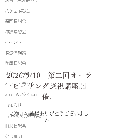
滋賀琵琶湖瞑想会
八ヶ岳瞑想会
福岡瞑想会
沖縄瞑想会
イベント
瞑想体験談
兵庫瞑想会
2026/5/10　第二回オーラ
スケジュール
インストラクター
ヒーリング透視講座開
Shall We空Kuuu
催。
お知らせ
ご参加の皆様ありがとうございまし
1,000人瞑想「奏」
た。
山形瞑想会
空合唱団