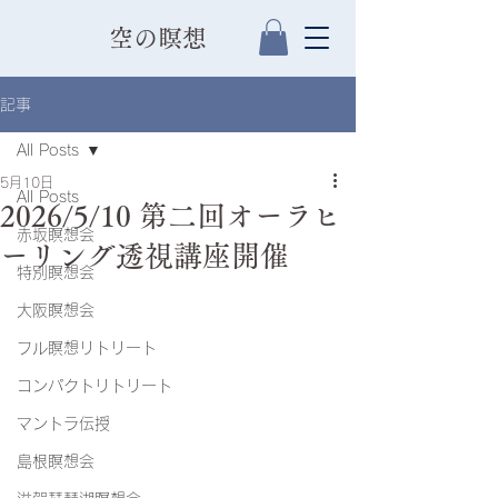
​空の瞑想
記事
All Posts
5月10日
All Posts
2026/5/10 第二回オーラヒ
赤坂瞑想会
ーリング透視講座開催
特別瞑想会
大阪瞑想会
フル瞑想リトリート
コンパクトリトリート
マントラ伝授
島根瞑想会