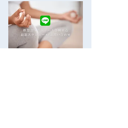
2026/8/2オーラヒーリン
2026/4/5 第
グ透視講座ご参加いただ
ーリング透視講
きました皆様ありがとう
ございました！
ご質問は公式LINEから
瞑想会・マントラ伝授・真我覚醒ヒーリング、その
他のご質問のある方は、公式LINEからコメントを
お寄せください。数日以内に連絡いたします。
公式LINE