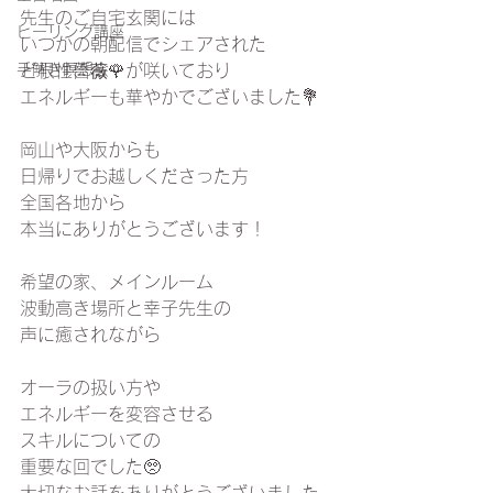
先生のご自宅玄関には
ヒーリング講座
いつかの朝配信でシェアされた
ど根性薔薇🌹が咲いており
手解き瞑想会
エネルギーも華やかでございました💐
岡山や大阪からも
日帰りでお越しくださった方
全国各地から
本当にありがとうございます！
希望の家、メインルーム
波動高き場所と幸子先生の
声に癒されながら
オーラの扱い方や
エネルギーを変容させる
スキルについての
重要な回でした🥺