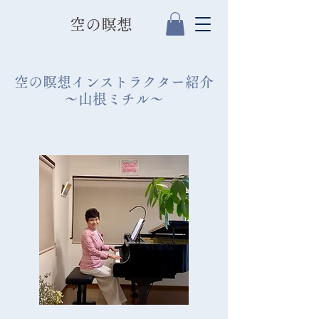
​空の瞑想
空の瞑想インストラクター紹介
​〜山根ミチル〜