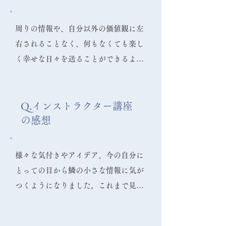
責める気持ちや自分の人生を後悔する
気持ちが付きまとい、何かから逃げて
周りの情報や、自分以外の価値観に左
いるような状態で、内面に向き合って
右されることなく、何もなくても楽し
いない感じがしていました。
く幸せな日々を送ることができるよう
になりました。これは、毎朝のライブ
配信で浩樹先生とスマホ越しに、ご参
加の皆様と一緒に瞑想をし、最後に放
Q.インストラクター講座
の感想
つマントラ「シュリーン（繁栄と成
就）」という言霊のおかげであると感
じます。毎月開催される赤坂瞑想会に
様々な気付きやアイデア、今の自分に
参加し、生の空間での瞑想は、それま
とっての目から鱗の小さな情報に気が
でには体験したことのない満たされた
つくようになりました。これまで見過
エネルギーを感じ、美しいビジョンを
ごしていたものが見えるようになった
観たり、エネルギーや光を感じたり、
のです。感覚が研ぎすまされて、嗅覚
なんとも言えない暖かくて安心できる