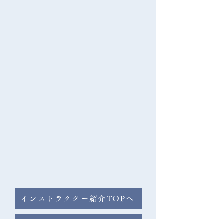
がさらに良くなったように感じます。
も体験をさせていただきました。こん
波動を嗅いでいる感じです。そのため
なに気持ちの良い瞑想なら、何時間で
か、良い意味での小さな破壊も起きて
も座っていられる、と思うようになり
います。インストラクターの活動をす
ました。

るつもりで、この講座を受けたわけで
はありませんが、自然と「空の瞑想」
そんなことから、フルリトリートでの
を必要としている皆さまに紹介した
長時間瞑想と真我覚醒ヒーリングを受
り、お届けする役割も担って行きた
けたことによって、様々な心のブレー
い、と感じている自分に驚いていま
キが解放され、わたしが進むべき道に
す。
ついて、あれこれ考えなくとも、自然
と現実が近付いてくるようになりまし
た。

インストラクター紹介TOPへ
うちなる宇宙が瞑想中に感じられるよ