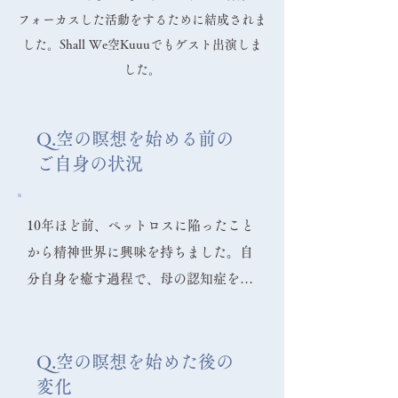
フォーカスした活動をするために結成されま
した。Shall We空Kuuuでもゲスト出演しま
した。
Q.空の瞑想を始める前の
ご自身の状況
10年ほど前、ペットロスに陥ったこと
から精神世界に興味を持ちました。自
分自身を癒す過程で、母の認知症をき
っかけに2018年からTM瞑想を始めて
いました。そのおかげで、心の平安は
得られました。しかし、どこか自分を
Q.空の瞑想を始めた後の
変化
生きていない、ネコを死なせた自分を