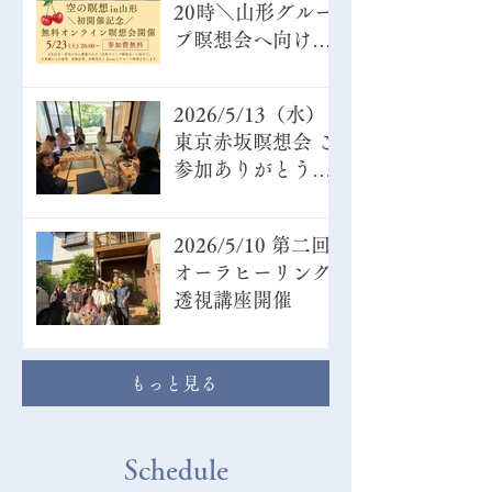
20時＼山形グルー
ツ八ヶ岳
プ瞑想会へ向けて
／ 無料オンライ
ン瞑想会開催
2026/5/13（水）
東京赤坂瞑想会 ご
参加ありがとうご
ざいました！
2026/5/10 第二回
オーラヒーリング
透視講座開催
もっと見る
Schedule