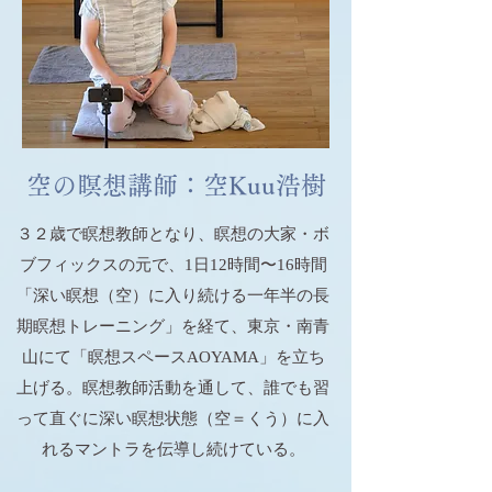
空の瞑想講師：​空Kuu浩樹
３２歳で瞑想教師となり、瞑想の大家・ボ
ブフィックスの元で、1日12時間〜16時間
「深い瞑想（空）に入り続ける一年半の長
期瞑想トレーニング」を経て、東京・南青
山にて「瞑想スペースAOYAMA」を立ち
上げる。瞑想教師活動を通して、誰でも習
って直ぐに深い瞑想状態（空＝くう）に入
れるマントラを伝導し続けている。