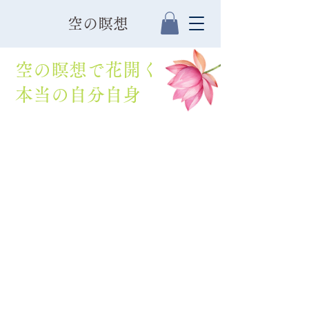
​空の瞑想
空の瞑想で花開く
本当の自分自身