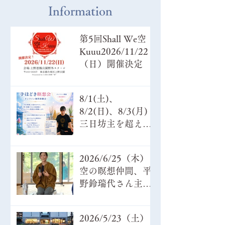
Information
第5回Shall We空
Kuuu2026/11/22
（日）開催決定
8/1(土)、
8/2(日)、8/3(月)
三日坊主を超えよ
う♪企画ご参加あり
がとうございまし
2026/6/25（木）
た。
空の瞑想仲間、平
野鈴瑞代さん主催
『ワンネスへの扉
を開く瞑想部』講
2026/5/23（土）
師：赤座綾＠キブ