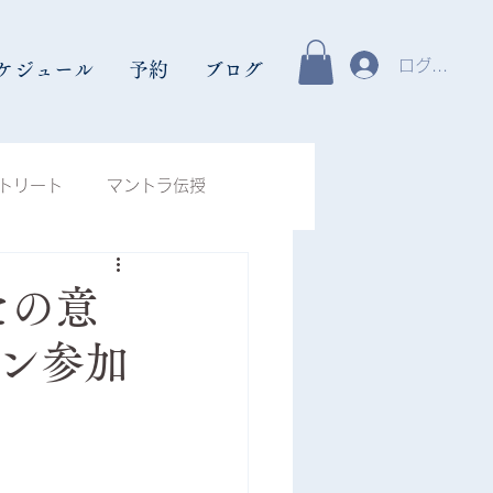
ログイン
ケジュール
予約
ブログ
トリート
マントラ伝授
ント
瞑想体験談
なたの意
イン参加
,000人瞑想「奏」