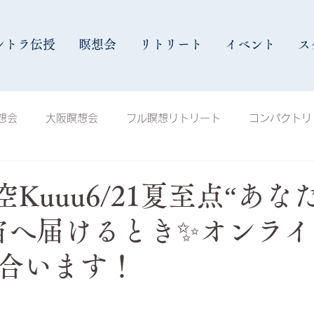
ントラ伝授
瞑想会
リトリート
イベント
ス
想会
大阪瞑想会
フル瞑想リトリート
コンパクトリ
会
八ヶ岳瞑想会
福岡瞑想会
沖縄瞑想会
イベ
We空Kuuu6/21夏至点“あ
宙へ届けるとき✨オンラ
インストラクター
Shall We空Kuuu
お知らせ
1
合います！
ヒーリング講座
手解き瞑想会