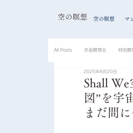
​空の瞑想
空の瞑想
マ
All Posts
赤坂瞑想会
特別瞑
2025年6月20日
島根瞑想会
滋賀琵琶湖瞑想
Shall 
図”を宇
兵庫瞑想会
スケジュール
まだ間に
山形瞑想会
空合唱団