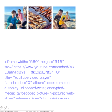
<iframe width="560" height="315" 
src="https://www.youtube.com/embed/Mk
LUaIiNRI8?si=lRtkCxj5LJNt34TQ" 
title="YouTube video player" 
frameborder="0" allow="accelerometer; 
autoplay; clipboard-write; encrypted-
media; gyroscope; picture-in-picture; web-
share" referrerpolicy="strict-origin-when-
cross-origin" allowfullscreen></iframe>
タグ：