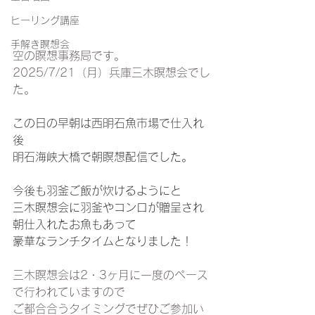
ヒーリング講座
手解き瞑想会
空の瞑想事務局です。
2025/7/21（月）兵庫三木瞑想会でし
た。
この日の早朝は西明石魚市場で仕入れ
後
明石海峡大橋で朝瞑想配信でした。
今後も羽釜ご飯が炊けるようにと
三木瞑想会に羽釜やコンロが贈呈され
朝仕入れたお魚もあって
豪華なランチタイムとなりました！
三木瞑想会は2・3ヶ月に一度のペース
で行われていますので
ご都合合うタイミングでぜひご参加い