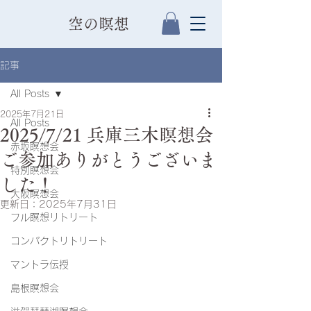
​空の瞑想
記事
All Posts
2025年7月21日
All Posts
2025/7/21 兵庫三木瞑想会
赤坂瞑想会
ご参加ありがとうございま
特別瞑想会
した！
大阪瞑想会
更新日：
2025年7月31日
フル瞑想リトリート
コンパクトリトリート
マントラ伝授
島根瞑想会