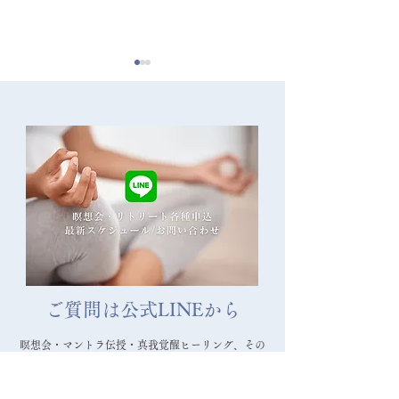
2025/7/20 兵庫越木岩神
2025/7/19 大
社瞑想会 ご参加ありがと
参加ありがとう
うございました！
した！
ご質問は公式LINEから
瞑想会・マントラ伝授・真我覚醒ヒーリング、その
他のご質問のある方は、公式LINEからコメントを
お寄せください。数日以内に連絡いたします。