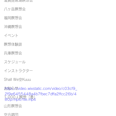
滋賀琵琶湖瞑想会
八ヶ岳瞑想会
福岡瞑想会
沖縄瞑想会
イベント
瞑想体験談
兵庫瞑想会
スケジュール
インストラクター
Shall We空Kuuu
お知らせ
https://video.wixstatic.com/video/c03cf9_
2f9e6455448a4b7fbec7dffa2ffcc26b/4
1,000人瞑想「奏」
80p/mp4/file.mp4
山形瞑想会
空合唱団