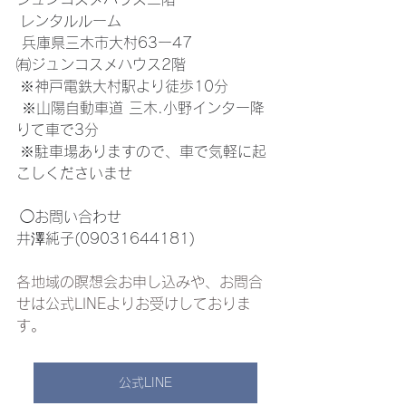
 レンタルルーム 
 兵庫県三木市大村63ー47 
㈲ジュンコスメハウス2階 
 ※神戸電鉄大村駅より徒歩10分 
 ※山陽自動車道 三木.小野インター降
りて車で3分 
 ※駐車場ありますので、車で気軽に起
こしくださいませ 
 ◯お問い合わせ
井澤純子(09031644181)
各地域の瞑想会お申し込みや、お問合
せは公式LINEよりお受けしておりま
す。
公式LINE