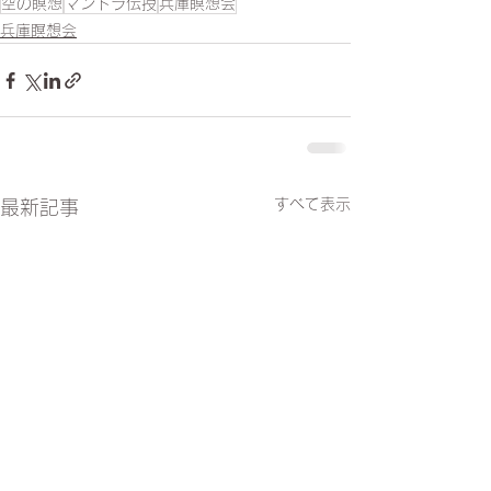
空の瞑想
マントラ伝授
兵庫瞑想会
兵庫瞑想会
すべて表示
最新記事