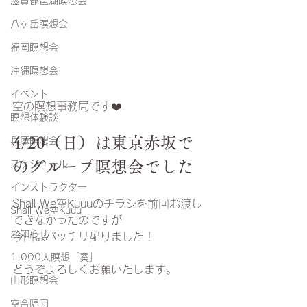
滋賀琵琶湖瞑想会
八ヶ岳瞑想会
福岡瞑想会
沖縄瞑想会
イベント
空の瞑想事務局です❤️
瞑想体験談
4/20（日）は東京赤坂で
兵庫瞑想会
のグループ瞑想会でした
スケジュール
インストラクター
Shall We空Kuuuのチラシを前回お渡し
Shall We空Kuuu
できなかったのですが
お知らせ
今回はバッチリ配りました！
1,000人瞑想「奏」
どうぞよろしくお願いたします。
山形瞑想会
空合唱団