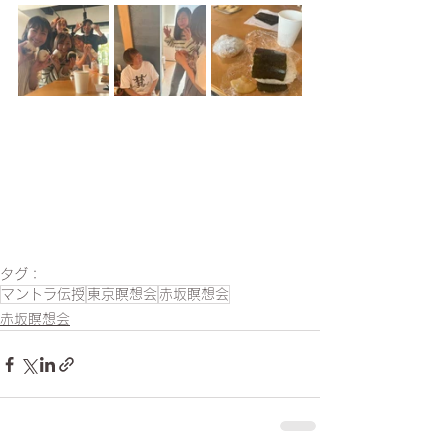
タグ：
マントラ伝授
東京瞑想会
赤坂瞑想会
赤坂瞑想会