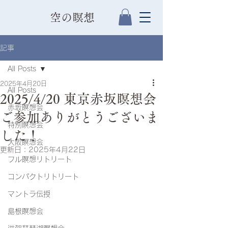
​空の瞑想
記事
All Posts
2025年4月20日
All Posts
2025/4/20 東京赤坂瞑想会
赤坂瞑想会
ご参加ありがとうございま
特別瞑想会
した！
大阪瞑想会
更新日：
2025年4月22日
フル瞑想リトリート
コンパクトリトリート
マントラ伝授
島根瞑想会