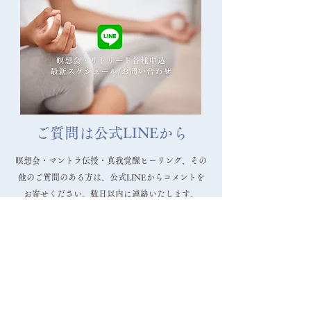
2025/3/30 東京赤坂瞑想
2025/3/26 
会 ご参加ありがとうござ
ご参加ありがと
いました！
ました！
ご質問は公式LINEから
瞑想会・マントラ伝授・真我覚醒ヒーリング、その
他のご質問のある方は、公式LINEからコメントを
お寄せください。数日以内に連絡いたします。
公式LINE