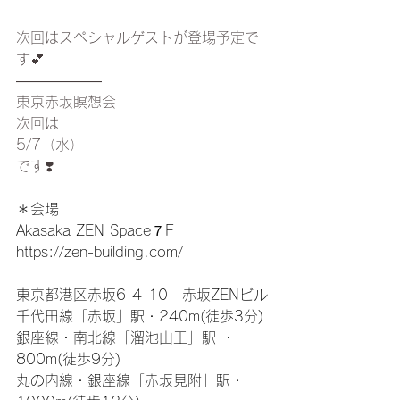
次回はスペシャルゲストが登場予定で
す💕
——————
東京赤坂瞑想会
次回は
5/7（水）
です❣️
ーーーーー
＊会場
Akasaka ZEN Space７F 
https://zen-building.com/
東京都港区赤坂6-4-10　赤坂ZENビル
千代田線「赤坂」駅・240m(徒歩3分) 
銀座線・南北線「溜池山王」駅 ・
800m(徒歩9分) 
丸の内線・銀座線「赤坂見附」駅・