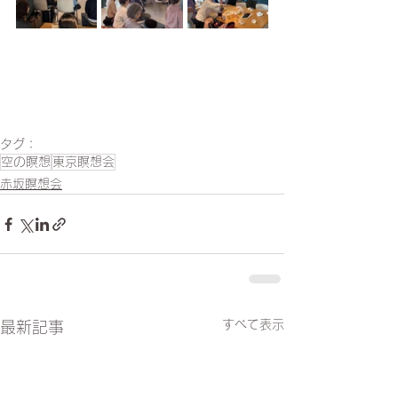
タグ：
空の瞑想
東京瞑想会
赤坂瞑想会
すべて表示
最新記事