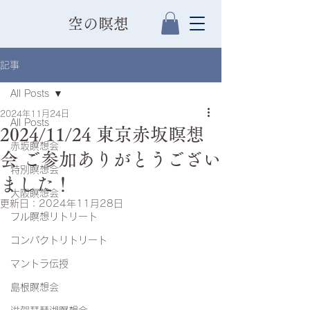
​空の瞑想
記事
All Posts
2024年11月24日
All Posts
2024/11/24 東京赤坂瞑想
赤坂瞑想会
会 ご参加ありがとうござい
特別瞑想会
ました！
大阪瞑想会
更新日：
2024年11月28日
フル瞑想リトリート
コンパクトリトリート
マントラ伝授
島根瞑想会