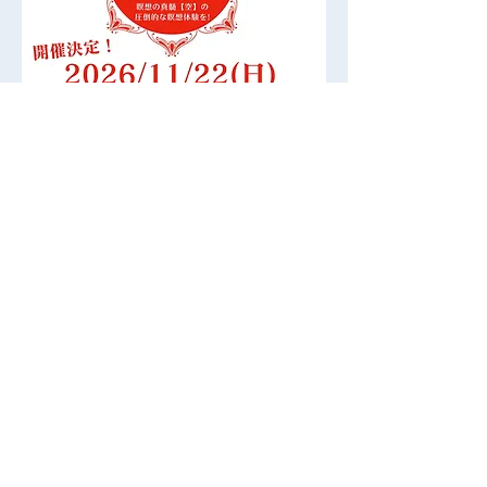
会 ご参加ありがとうござ
パクトリトリー
いました！
ありがとうござ
た！
ご質問は公式LINEから