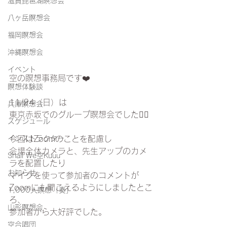
滋賀琵琶湖瞑想会
八ヶ岳瞑想会
福岡瞑想会
沖縄瞑想会
イベント
空の瞑想事務局です❤️
瞑想体験談
11/24（日）は
兵庫瞑想会
東京赤坂でのグループ瞑想会でした🧘‍♀️
スケジュール
インストラクター
今回はZoomのことを配慮し
会場全体カメラと、先生アップのカメ
Shall We空Kuuu
ラを配置したり
お知らせ
マイクを使って参加者のコメントが
Zoomにも聞こえるようにしましたとこ
1,000人瞑想「奏」
ろ、
山形瞑想会
参加者から大好評でした。
空合唱団