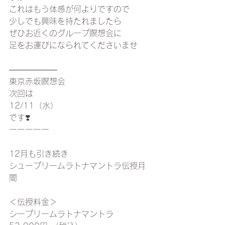
これはもう体感が何よりですので
少しでも興味を持たれましたら
ぜひお近くのグループ瞑想会に
足をお運びになられてくださいませ
——————
東京赤坂瞑想会
次回は
12/11（水）
です❣️
ーーーーー
12月も引き続き
シュープリームラトナマントラ伝授月
間
＜伝授料金＞
シープリームラトナマントラ