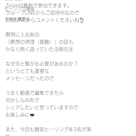
Zoomは無料で参加できます。
ヒーリング講座
グループLINEからご招待中なので
手解き瞑想会
公式LINEからコメントくださいね👌
瞑想に入る前の
「瞑想の摂理（真髄）」の話も
かなり熱く語っていた浩樹先生
なぜ空と繋がる必要があるのか？
というとても重要な
メッセージだったので
うまく動画で編集できたら
何かしらの形で
シェアしたいと思っていますので
お楽しみに❤️
また、今回も観音ヒーリングを3名が実