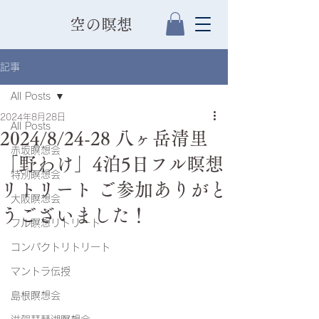
​空の瞑想
記事
All Posts
2024年8月28日
All Posts
2024/8/24-28 八ヶ岳清里
赤坂瞑想会
「野わけ」4泊5日フル瞑想
特別瞑想会
リトリート ご参加ありがと
大阪瞑想会
うございました！
フル瞑想リトリート
コンパクトリトリート
マントラ伝授
島根瞑想会