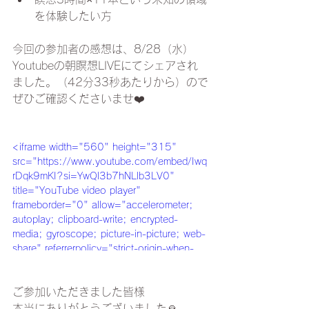
を体験したい方
今回の参加者の感想は、8/28（水）
Youtubeの朝瞑想LIVEにてシェアされ
ました。（42分33秒あたりから）ので
ぜひご確認くださいませ❤️
<iframe width="560" height="315" 
src="https://www.youtube.com/embed/Iwq
rDqk9mKI?si=YwQl3b7hNLlb3LV0" 
title="YouTube video player" 
frameborder="0" allow="accelerometer; 
autoplay; clipboard-write; encrypted-
media; gyroscope; picture-in-picture; web-
share" referrerpolicy="strict-origin-when-
cross-origin" allowfullscreen></iframe>
ご参加いただきました皆様
本当にありがとうございました🙏