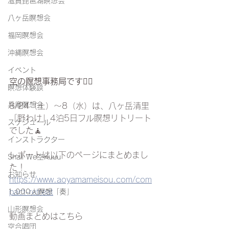
滋賀琵琶湖瞑想会
八ヶ岳瞑想会
福岡瞑想会
沖縄瞑想会
イベント
空の瞑想事務局です
💁‍♀️
瞑想体験談
兵庫瞑想会
8/24（土）〜8（水）は、八ヶ岳清里
「野わけ」4泊5日フル瞑想リトリート
スケジュール
でした🧘
インストラクター
レポートは以下のページにまとめまし
Shall We空Kuuu
た！
お知らせ
https://www.aoyamameisou.com/com
pact-retreat
1,000人瞑想「奏」
山形瞑想会
動画まとめはこちら
空合唱団