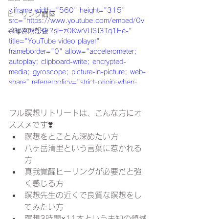
<iframe width="560" height="315" 
ヒーリング講座
src="https://www.youtube.com/embed/0v
e9pXOx53E?si=z0KwrVUSJ3Tq1He-" 
手解き瞑想会
title="YouTube video player" 
frameborder="0" allow="accelerometer; 
autoplay; clipboard-write; encrypted-
media; gyroscope; picture-in-picture; web-
share" referrerpolicy="strict-origin-when-
cross-origin" allowfullscreen></iframe>
フル瞑想リトリートは、こんな方にオ
ススメです❣️
瞑想をとことん深めたい方
八ヶ岳清里という言葉に惹かれる
方
真我覚醒ヒーリングが必要だと強
く感じる方
瞑想先生の近くで良質な瞑想をし
てみたい方
瞑想3時間×11本という未知の領域