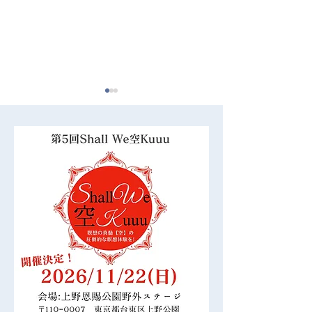
2024/10/27 東京赤坂瞑想
2024/9/29 
会 ご参加ありがとうござ
会 ご参加あり
いました！
いました！