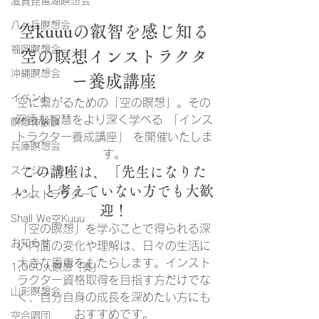
滋賀琵琶湖瞑想会
八ヶ岳瞑想会
空kuuuの叡智を感じ知る
福岡瞑想会
空の瞑想​インストラクタ
沖縄瞑想会
ー養成講座
イベント
空に繋がるための「空の瞑想」。その
深遠な智慧をより深く学べる 「インス
瞑想体験談
トラクター養成講座」 を開催いたしま
兵庫瞑想会
す。
この講座は、「先生になりた
スケジュール
い」と考えていない方でも大歓
インストラクター
迎！
Shall We空Kuuu
「空の瞑想」を学ぶことで得られる深
お知らせ
い内面の変化や理解は、日々の生活に
大きな恩恵をもたらします。インスト
1,000人瞑想「奏」
ラクター資格取得を目指す方だけでな
山形瞑想会
く、自分自身の成長を深めたい方にも
おすすめです。
空合唱団