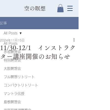
​空の瞑想
記事
All Posts
2024年11月15日
All Posts
11/30-12/1 インストラク
赤坂瞑想会
ター講座開催のお知らせ
特別瞑想会
大阪瞑想会
フル瞑想リトリート
コンパクトリトリート
マントラ伝授
島根瞑想会