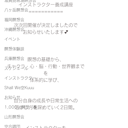
滋賀琵琶湖瞑想会
インストラクター養成講座
八ヶ岳瞑想会
===========
福岡瞑想会
次次回開催が決定しましたので
沖縄瞑想会
お知らせいたします💕
イベント
瞑想体験談
兵庫瞑想会
瞑想の基礎から、
チャクラ・心・脳・行動・世界観まで
スケジュール
を
インストラクター
体系的に学び、
Shall We空Kuuu
お知らせ
自分自身の成長や日常生活への
1,000人瞑想「奏」
活かし方を深めていく2日間。
山形瞑想会
空合唱団