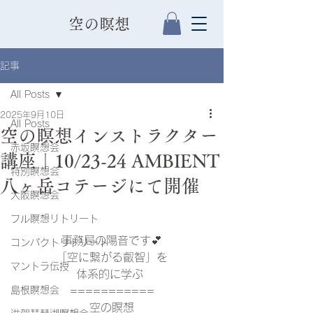
​空の瞑想
記事
All Posts
2025年9月10日
All Posts
空の瞑想インストラクター
赤坂瞑想会
講座｜10/23-24 AMBIENT
特別瞑想会
八ヶ岳コテージにて開催
大阪瞑想会
フル瞑想リトリート
事務局の陽音です💕
コンパクトリトリート
「空に繋がる叡智」を
マントラ伝授
体系的に学ぶ 
島根瞑想会
===========
空の瞑想