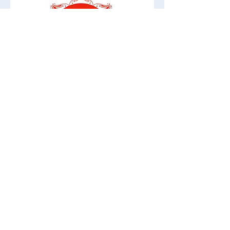
【インタビュー】空の瞑
【インタビュー
想インストラクター：美
想インストラク
穂さん
智子さん