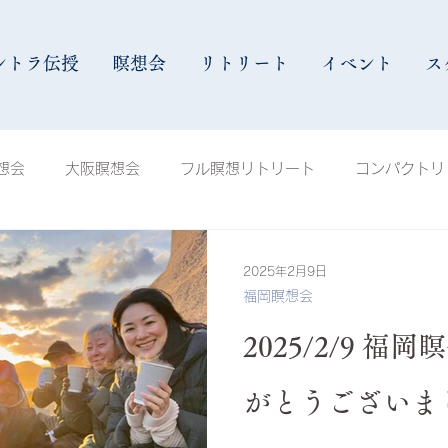
ントラ伝授
瞑想会
リトリート
イベント
ス
想会
大阪瞑想会
フル瞑想リトリート
コンパクトリ
会
八ヶ岳瞑想会
福岡瞑想会
沖縄瞑想会
イベ
2025年2月9日
福岡瞑想会
インストラクター
Shall We空Kuuu
お知らせ
1
2025/2/9 福
がとうございま
ヒーリング講座
手解き瞑想会