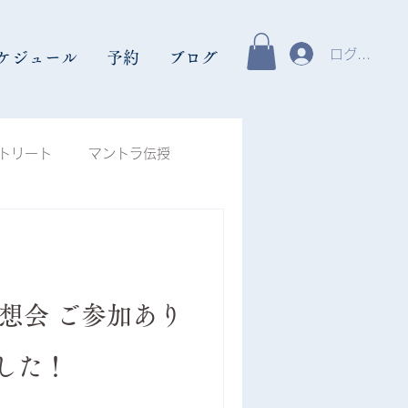
ログイン
ケジュール
予約
ブログ
トリート
マントラ伝授
ント
瞑想体験談
,000人瞑想「奏」
岡瞑想会 ご参加あり
した！