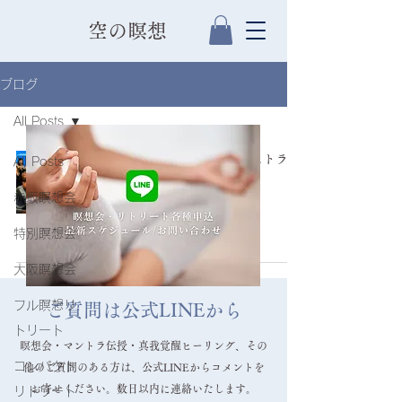
​空の瞑想
ブログ
All Posts
2025/3/14・15 空の瞑想インストラク
All Posts
ター伊勢神宮参拝 でした！
赤坂瞑想会
インストラクター
特別瞑想会
2025年3月15日
大阪瞑想会
フル瞑想リ
ご質問は公式LINEから
トリート
瞑想会・マントラ伝授・真我覚醒ヒーリング、その
コンパクト
他のご質問のある方は、公式LINEからコメントを
お寄せください。数日以内に連絡いたします。
リトリート