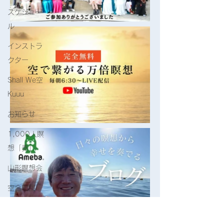
スケジュー
ル
インストラ
クター
Shall We空
Kuuu
お知らせ
1,000人瞑
想「奏」
山形瞑想会
空合唱団
ヒーリング
講座