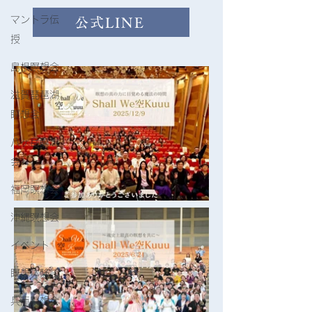
マントラ伝
公式LINE
授
島根瞑想会
滋賀琵琶湖
瞑想会
八ヶ岳瞑想
会
福岡瞑想会
沖縄瞑想会
イベント
瞑想体験談
兵庫瞑想会