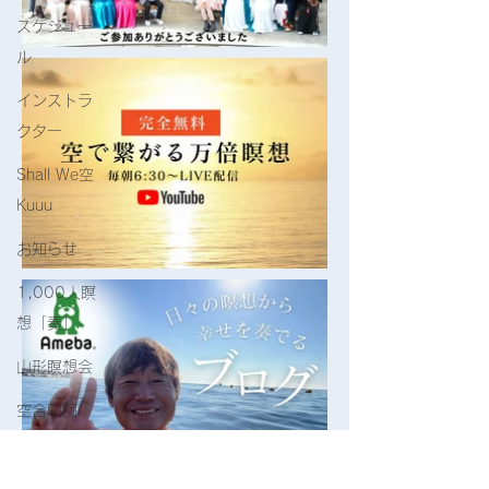
スケジュー
ル
インストラ
クター
Shall We空
Kuuu
お知らせ
1,000人瞑
想「奏」
山形瞑想会
空合唱団
ヒーリング
講座