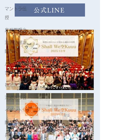
マントラ伝
公式LINE
授
島根瞑想会
滋賀琵琶湖
瞑想会
八ヶ岳瞑想
会
福岡瞑想会
沖縄瞑想会
イベント
瞑想体験談
兵庫瞑想会