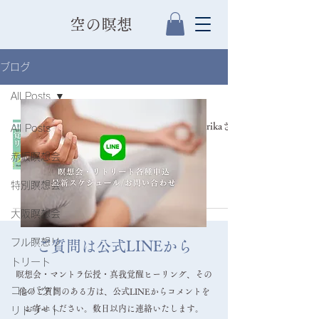
​空の瞑想
ブログ
All Posts
空の瞑想インストラクターYurikaさ
All Posts
んの新しい挑戦！
赤坂瞑想会
インストラクター
特別瞑想会
2025年8月18日
大阪瞑想会
フル瞑想リ
ご質問は公式LINEから
トリート
瞑想会・マントラ伝授・真我覚醒ヒーリング、その
コンパクト
他のご質問のある方は、公式LINEからコメントを
お寄せください。数日以内に連絡いたします。
リトリート