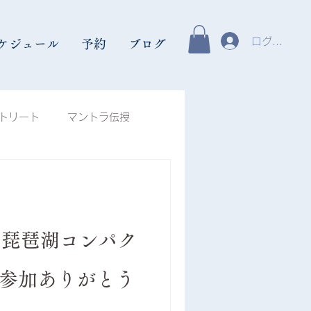
ログイン
ケジュール
予約
ブログ
トリート
マントラ伝授
ント
瞑想体験談
,000人瞑想「奏」
・21 琵琶湖コンパク
ご参加ありがとう