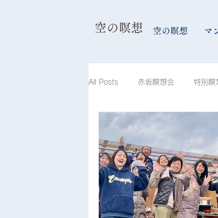
​空の瞑想
空の瞑想
マ
All Posts
赤坂瞑想会
特別瞑
島根瞑想会
滋賀琵琶湖瞑想
兵庫瞑想会
スケジュール
山形瞑想会
空合唱団